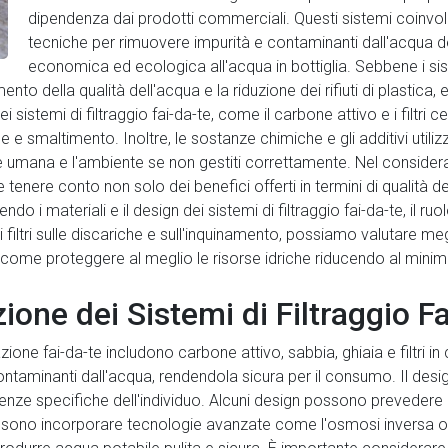
dipendenza dai prodotti commerciali. Questi sistemi coinvolg
tecniche per rimuovere impurità e contaminanti dall'acqua del
economica ed ecologica all'acqua in bottiglia. Sebbene i sist
ento della qualità dell'acqua e la riduzione dei rifiuti di plastic
i nei sistemi di filtraggio fai-da-te, come il carbone attivo e i filtr
e smaltimento. Inoltre, le sostanze chimiche e gli additivi utilizzat
e umana e l'ambiente se non gestiti correttamente. Nel considera
te tenere conto non solo dei benefici offerti in termini di qualit
o i materiali e il design dei sistemi di filtraggio fai-da-te, il r
i filtri sulle discariche e sull'inquinamento, possiamo valutare meg
 come proteggere al meglio le risorse idriche riducendo al minimo
ione dei Sistemi di Filtraggio F
razione fai-da-te includono carbone attivo, sabbia, ghiaia e filtri i
ntaminanti dall'acqua, rendendola sicura per il consumo. Il design
enze specifiche dell'individuo. Alcuni design possono prevedere 
ri possono incorporare tecnologie avanzate come l'osmosi inversa 