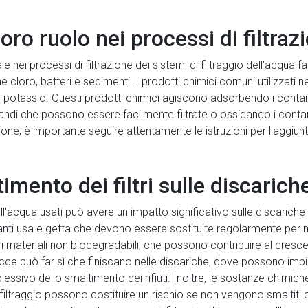
loro ruolo nei processi di filtraz
e nei processi di filtrazione dei sistemi di filtraggio dell'acqua f
loro, batteri e sedimenti. I prodotti chimici comuni utilizzati nei
potassio. Questi prodotti chimici agiscono adsorbendo i contamin
randi che possono essere facilmente filtrate o ossidando i conta
zione, è importante seguire attentamente le istruzioni per l'aggiunt
imento dei filtri sulle discaric
ll'acqua usati può avere un impatto significativo sulle discariche 
iltranti usa e getta che devono essere sostituite regolarmente per
tri materiali non biodegradabili, che possono contribuire al cresce
ce può far sì che finiscano nelle discariche, dove possono imp
ssivo dello smaltimento dei rifiuti. Inoltre, le sostanze chimic
 di filtraggio possono costituire un rischio se non vengono smalti