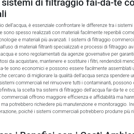
sistemi di filtraggio fai-da-te c
li
o dell'acqua, è essenziale confrontare le differenze tra i sistemi fa
-te sono spesso realizzati con materiali facilmente reperibili com
cnologie e materiali più avanzati. I sistemi di filtraggio commerci
'uso di materiali filtranti specializzati e processi di filtraggio a
ell'acqua e sono regolamentati da agenzie governative per garantir
 da acquistare, mantenere e sostituire i filtri, rendendoli meno
fai-da-te sono economici e possono essere facilmente assemblati u
e cercano di migliorare la qualità dell'acqua senza spendere una
i sistemi commerciali nel rimuovere tutti i contaminanti, posso
finitiva, la scelta tra sistemi di filtraggio dell'acqua fai-da-te 
stemi commerciali offrono maggiore efficienza e affidabilità ma ha
i ma potrebbero richiedere più manutenzione e monitoraggio. Ino
zione, poiché i sistemi commerciali potrebbero produrre più rifi