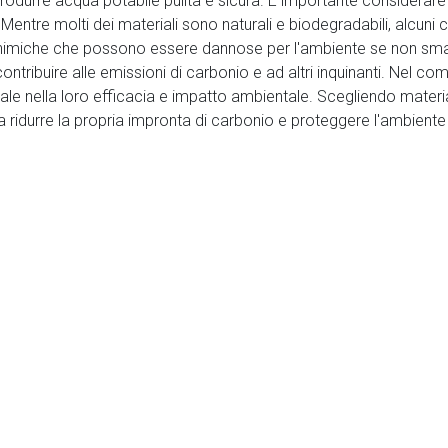
 produrre acqua potabile pulita e sicura. È importante considerare
-te. Mentre molti dei materiali sono naturali e biodegradabili, alc
imiche che possono essere dannose per l'ambiente se non smalti
ontribuire alle emissioni di carbonio e ad altri inquinanti. Nel comp
iale nella loro efficacia e impatto ambientale. Scegliendo materia
ire a ridurre la propria impronta di carbonio e proteggere l'ambie