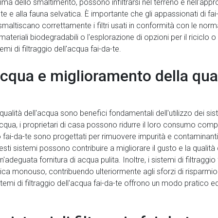
rima dello smaltimento, possono infiltrarsi nel terreno e nell'ap
te e alla fauna selvatica. È importante che gli appassionati di fa
 smaltiscano correttamente i filtri usati in conformità con le nor
ateriali biodegradabili o l'esplorazione di opzioni per il riciclo o il ri
i di filtraggio dell'acqua fai-da-te.
cqua e miglioramento della qual
 qualità dell'acqua sono benefici fondamentali dell'utilizzo dei sist
acqua, i proprietari di casa possono ridurre il loro consumo comp
io fai-da-te sono progettati per rimuovere impurità e contaminant
uesti sistemi possono contribuire a migliorare il gusto e la qualit
eguata fornitura di acqua pulita. Inoltre, i sistemi di filtraggio 
ica monouso, contribuendo ulteriormente agli sforzi di risparmio idr
istemi di filtraggio dell'acqua fai-da-te offrono un modo pratico e